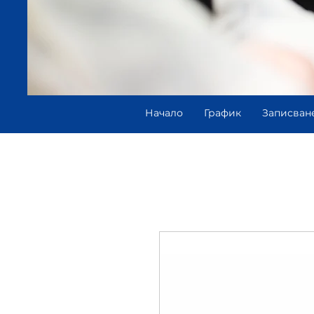
Начало
График
Записван