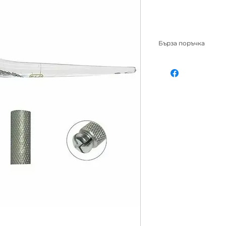
Бърза поръчка
Микроблейдинг пи
с прозрачна дръж
Направете бърза 
на viber 08772828
поръчката е до 3
се изпращат с Ек
"Преглед"