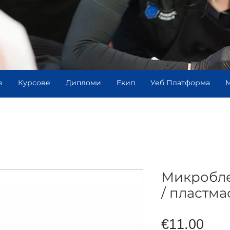
е
Курсове
Дипломи
Екип
Уеб Платформа
М
Микробле
/ пластма
Pric
€11.00