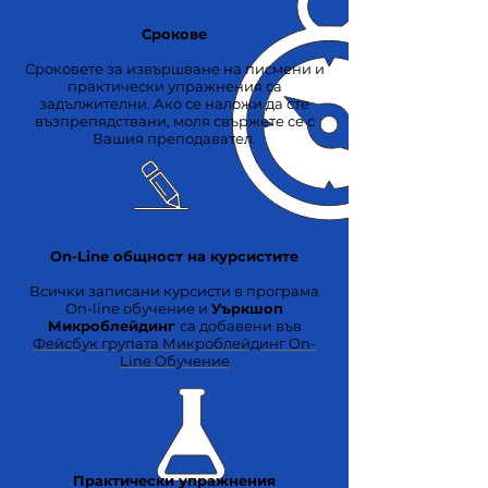
Срокове
Сроковете за извършване на писмени и
практически упражнения са
задължителни. Ако се наложи да сте
възпрепядствани, моля свържете се с
Вашия преподавател.
On-Line общност на курсистите
Всички записани курсисти в програма
On-line обучение и
Уъркшоп
Микроблейдинг
са добавени във
Фейсбук групата
Микроблейдинг On-
Line Обучение
Практически упражнения