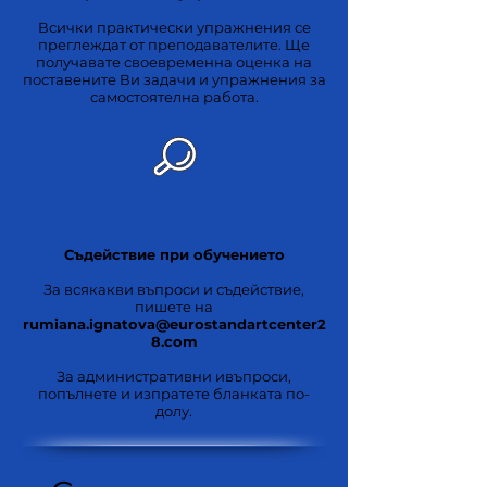
Всички практически упражнения се
преглеждат от преподавателите. Ще
получавате своевременна оценка на
поставените Ви задачи и упражнения за
самостоятелна работа.
Съдействие при обучението
За всякакви въпроси и съдействие,
пишете на
rumiana.ignatova@eurostandartcenter2
8.com
За административни ивъпроси,
попълнете и изпратете бланката по-
долу.