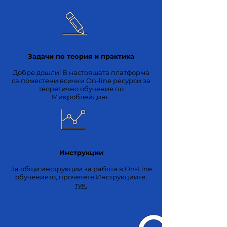
Задачи по теория и практика
Добре дошли! В настоящата платформа
са поместени всички On-line ресурси за
теоретично обучение по
Микроблейдинг.
Инструкции
За общи инструкции за работа в On-Line
обучението, прочетете Инструкциите,
тук.