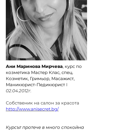
Ани Маринова Мирчева
, курс по
козметика Мастер Клас, спец.
Козметик, Гримьор, Масажист,
Маникюрист-Педикюрист
I
02.04.2012
г.
Собственик на салон за красота
http://www.anisecret.bg/
Курсът протече в много спокойна