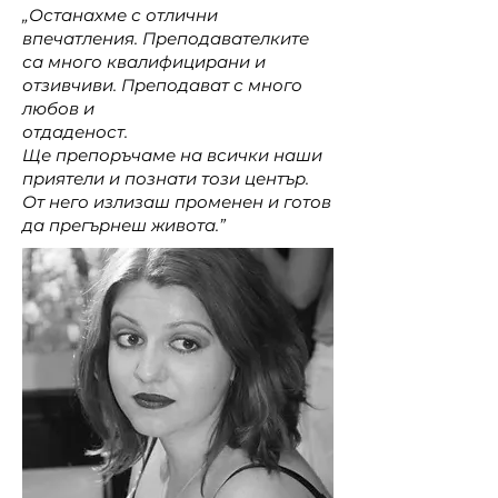
„Останахме с отлични
впечатления. Преподавателките
са много квалифицирани и
отзивчиви. Преподават с много
любов и
отдаденост.
Ще препоръчаме на всички наши
приятели и познати този център.
От него излизаш променен и готов
да прегърнеш живота.”