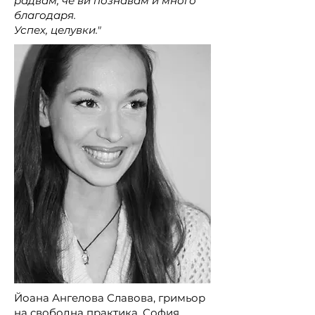
радвам, че ви познавам и много
благодаря.
Успех, целувки."
Йоана Ангелова Славова, гримьор
на свободна практика, София,