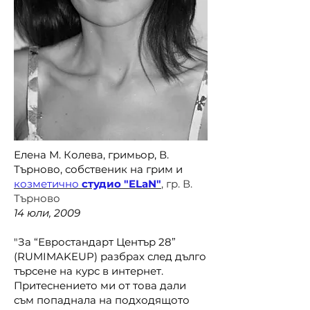
Елена М. Колева, гримьор, В.
Търново, собственик на грим и
козметично
студио "ELaN"
, гр. В.
Търново
14 юли, 2009
​"За “Евростандарт Център 28”
(RUMIMAKEUP) разбрах след дълго
търсене на курс в интернет.
Притеснението ми от това дали
съм попаднала на подходящото