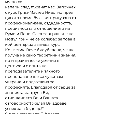
място се
изпари след първият час. Започнах
с курс Грим-Мастер Ниво, но през
цялото време бях заинтригувана от
професионализма, отдадеността,
прецизността и отношението на
Руми и Пепи.
След завършване на
модул грим не се колебах за това в
кой център да запиша курс
Козметик. Вече бях убедена, че ще
получа не само теоретични знания,
но и практически умения в
центъра и с опита на
преподавателите и тяхното
преподаване ще се чувствам
уверена и подготвена за
професията.
Благодаря от сърце за
знанията, за труда Ви,
отношението Ви и Вашата
отговорност! Желая Ви здраве,
успех за в бъдеще!"
С признателност: Е. Колева