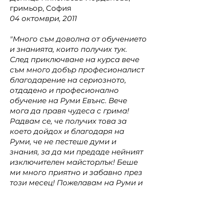
гримьор, София
04 октомври, 2011
"Много съм доволна от обучението
и знанията, които получих тук.
След приключване на курса вече
съм много добър професионалист
благодарение на сериозното,
отдадено и професионално
обучение на Руми Евънс. Вече
мога да правя чудеса с грима!
Радвам се, че получих това за
което дойдох и благодаря на
Руми, че не пестеше думи и
знания, за да ми предаде нейният
изключителен майсторлък! Беше
ми много приятно и забавно през
този месец! Пожелавам на Руми и
на Пепи още повече успехи! :)"
Facebook page:
Професионален
грим - Деница Йорданова​