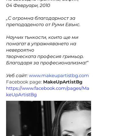
04 Февруари, 2010
„С огромна благодарност за
преподаденото от Руми Евънс.
Научих тънкости, които ще ми
помагат в упражняването на
невероятно
творческата професия гримьор.
Благодаря за професионализма!”
Уеб сайт:
www.makeupartistbg.com
Facebook page:
MakeUpArtistBg
https://www.facebook.com/pages/Ma
keUpArtistBg