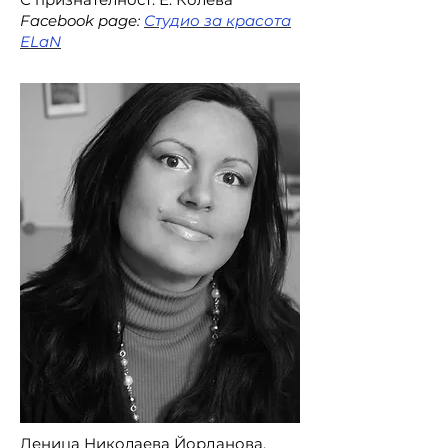
Facebook page:
Студио за красота
ELaN
Деница Николаева Йорданова,