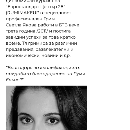
дипломиран курсист на
"Евростандарт Център 28"
(RUMIMAKEUP) специалност
професионален Грим.
Светла Якова работи в БТВ вече
трета година /2011/ и постига
завидни успехи за това кратко
време. Тя гримира за различни
предавания, развлекателни и
икономически, новини и др.
"Благодаря за квалификацията,
придобита благодарение на Руми
Евънс!!"